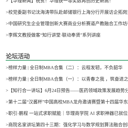
>【华理新闻】祝贺！华理获一等奖数再创历史新高！
>校党委副书记沈海涛带队赴邮储银行上海分行开展访企拓岗
>李辉文教授做客“知行讲堂·联动奉贤”系列讲座
论坛活动
>榜样力量 | 全日制MBA合集（二）：云程发轫，不负韶华
>榜样力量 | 全日制MBA合集（一）：以青春之我 ，筑奋进
>【知行合一讲坛】6月24日预告——医药领域政策发展趋势
>职引·鹏程 一站式求职赋能｜华理商学院 AI 求职神器已就
>商院名家讲坛第四十三期：强化学习与数学规划算法融合创