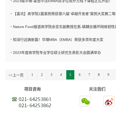
2023级华理-雷恩中法EMBA双学位班外方线下课程正式开启！
【喜讯】商学院1篇案例荣获第六届“卓越开发者”案例大奖赛二等
Nature Food报道商学院余亚东副教授在氮-磷耦合循环网络韧
知深行远铸新篇！华理MBA（EMBA）荣获多项年度大奖
2023年度商学院专业学位硕士研究生表彰大会圆满举办
1
2
3
4
5
6
7
8
9
<<上一页
项目咨询
关注我们