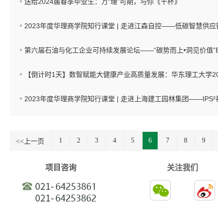
送给2024届春季毕业生：万“理”可期，与你《干杯》
2023年度华理商学院知行课堂 | 走进江森自控——低碳智慧供应
第六届石油与化工企业可持续发展论坛——“碳势而上•洞见价值”
【倒计时1天】数智赋能大健康产业高质量发展：华东理工大学2
2023年度华理商学院知行课堂 | 走进上海建工园林集团——IP
1
2
3
4
5
6
7
8
9
<<上一页
项目咨询
关注我们