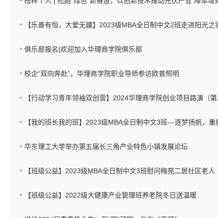
榜样个人 | 抢跑“绿色”新赛道，以创新技术推动光伏产业“降本增效
【乐善有恒，大爱无疆】2023级MBA全日制中文2班走进阳光之
俱乐部报名|欢迎加入华理商学院俱乐部
校企“双向奔赴”，华理商学院职业导师参访欧普照明
【行动学习青年领袖双创营】2024华理商学院创业项目路演（
【我的班长我的班】2023级MBA全日制中文3班---逐梦扬帆，
华东理工大学举办第五届长三角产业特色小镇发展论坛
【班级公益】2023级MBA全日制中文3班慰问梅苑二居社区老人
【班级公益】2022级大健康产业管理班养老院冬日送温暖