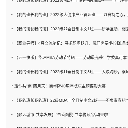
【我的班长我的班】2022级MBA全日制中美国际班——与华理
【我的班长我的班】2022级大健康产业管理班——以自持之心
【我的班长我的班】2022级非全日制中文1班——研学互助、相
【职业导师】4月交流笔记：寻求职场跃升，我们需要“时刻准备着
【五一快乐】华理MBA劳动节特辑——劳动最光荣！学委真可靠
【我的班长我的班】2022级非全日制中文3班——大浪淘沙，乘
邀你共“商”四月天！商学院40周年院庆主题摄影大赛
【我的班长我的班】22级MBA非全日制中文2班——不负青春韶“
【融入城市·共享发展】“书香商院·共享悦读”活动来啦！